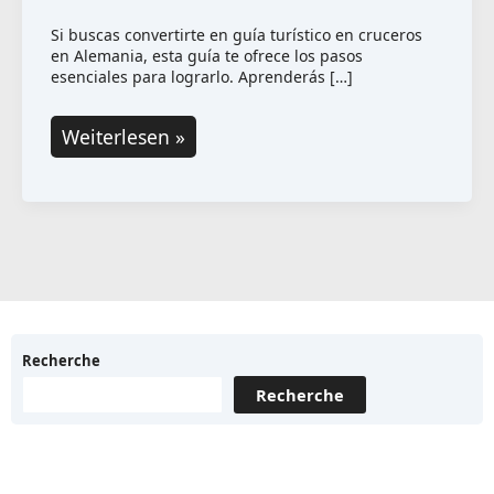
Si buscas convertirte en guía turístico en cruceros
en Alemania, esta guía te ofrece los pasos
esenciales para lograrlo. Aprenderás […]
Cómo
Weiterlesen »
convertirse
en
guía
turístico
en
cruceros
en
Recherche
Alemania
Recherche