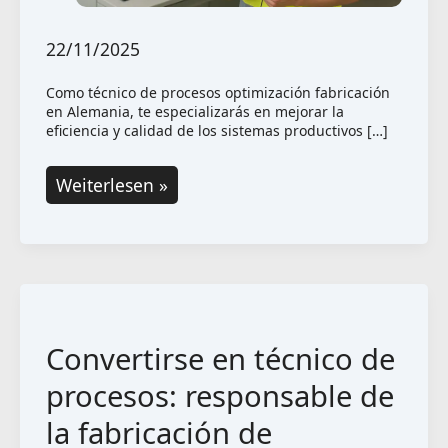
22/11/2025
Como técnico de procesos optimización fabricación
en Alemania, te especializarás en mejorar la
eficiencia y calidad de los sistemas productivos […]
Técnico
Weiterlesen »
de
procesos:
Optimización
de
procedimientos
Convertirse en técnico de
de
fabricación
procesos: responsable de
en
la fabricación de
Alemania