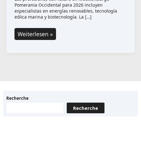
Pomerania Occidental para 2026 incluyen
especialistas en energías renovables, tecnología
eólica marina y biotecnología. La […]
Profesiones
Weiterlesen »
con
futuro
en
Mecklenburgo-
Pomerania
Occidental
para
Recherche
2026
Recherche