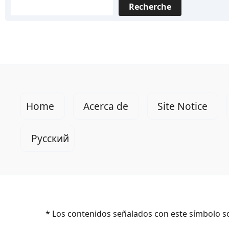
Alemania
Recherche
Home
Acerca de
Site Notice
Русский
* Los contenidos señalados con este símbolo so