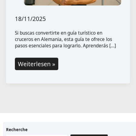
18/11/2025
Si buscas convertirte en guía turístico en
cruceros en Alemania, esta guía te ofrece los
pasos esenciales para lograrlo. Aprenderás […]
Cómo
Weiterlesen »
convertirse
en
guía
turístico
en
cruceros
en
Recherche