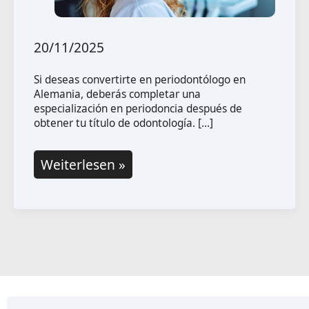
20/11/2025
Si deseas convertirte en periodontólogo en
Alemania, deberás completar una
especialización en periodoncia después de
obtener tu título de odontología. […]
Convertirse
Weiterlesen »
en
periodontólogo
o
periodontóloga
en
Alemania