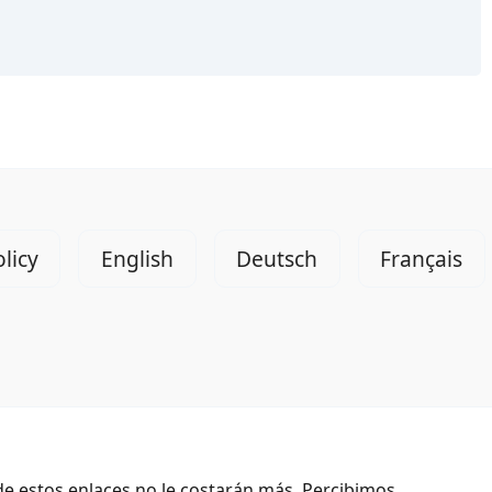
licy
English
Deutsch
Français
de estos enlaces no le costarán más. Percibimos