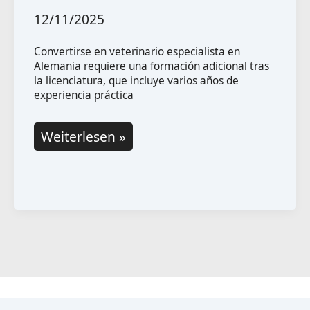
12/11/2025
Convertirse en veterinario especialista en
Alemania requiere una formación adicional tras
la licenciatura, que incluye varios años de
experiencia práctica
Cómo
Weiterlesen »
convertirse
en
veterinario
especialista
en
Alemania