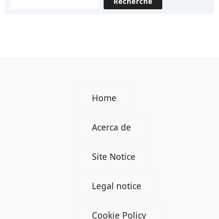
Recherche
trabajo
se
adapta
realmente
a
ti
en
Home
Alemania?
Acerca de
Site Notice
Legal notice
Cookie Policy