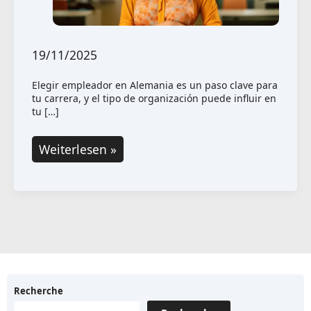
19/11/2025
Elegir empleador en Alemania es un paso clave para
tu carrera, y el tipo de organización puede influir en
tu […]
Elige
Weiterlesen »
tu
empleador
según
el
tipo
de
organización:
Recherche
¿Qué