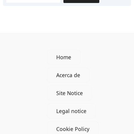
mercado
laboral
en
Alemania
Home
Acerca de
Site Notice
Legal notice
Cookie Policy