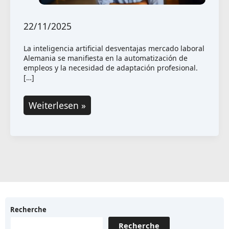
22/11/2025
La inteligencia artificial desventajas mercado laboral
Alemania se manifiesta en la automatización de
empleos y la necesidad de adaptación profesional.
[…]
Inteligencia
Weiterlesen »
artificial
(IA)
y
sus
desventajas:
transparencia,
equidad
Recherche
y
Recherche