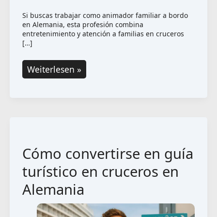
Si buscas trabajar como animador familiar a bordo
en Alemania, esta profesión combina
entretenimiento y atención a familias en cruceros
[…]
Animador
Weiterlesen »
familiar
a
bordo
en
cruceros
Cómo convertirse en guía
en
Alemania
turístico en cruceros en
Alemania