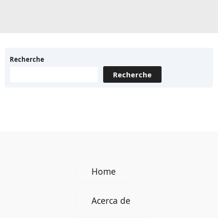
guía
turístico
en
cruceros
en
Recherche
Alemania
Recherche
Home
Acerca de