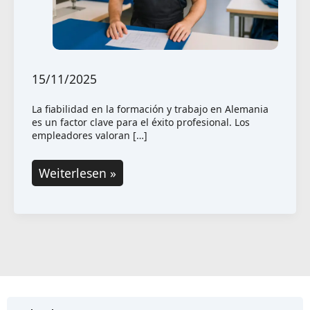
15/11/2025
La fiabilidad en la formación y trabajo en Alemania
es un factor clave para el éxito profesional. Los
empleadores valoran […]
Fiabilidad
Weiterlesen »
en
la
formación
y
el
trabajo:
¿Qué