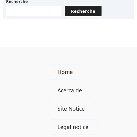
Recherche
es
Recherche
y
en
qué
se
fijan
los
empleadores
Home
en
Alemania?
Acerca de
Site Notice
Legal notice