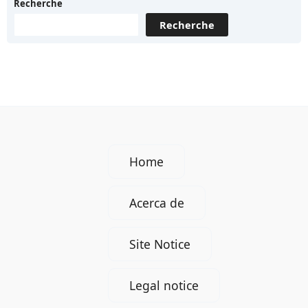
Recherche
es
Recherche
y
en
qué
se
fijan
los
empleadores
Home
en
Alemania?
Acerca de
Site Notice
Legal notice