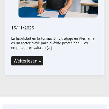
15/11/2025
La fiabilidad en la formación y trabajo en Alemania
es un factor clave para el éxito profesional. Los
empleadores valoran […]
Fiabilidad
Weiterlesen »
en
la
formación
y
el
trabajo:
¿Qué