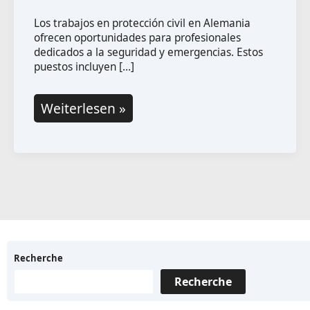
Los trabajos en protección civil en Alemania
ofrecen oportunidades para profesionales
dedicados a la seguridad y emergencias. Estos
puestos incluyen […]
Trabajos
Weiterlesen »
en
protección
civil
en
Alemania
Recherche
Recherche