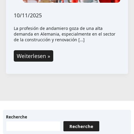
10/11/2025
La profesión de andamiero goza de una alta
demanda en Alemania, especialmente en el sector
de la construcción y renovación […]
Andamiero:
Weiterlesen »
Alta
demanda
y
excelentes
oportunidades
profesionales
al
Recherche
aire
Recherche
libre