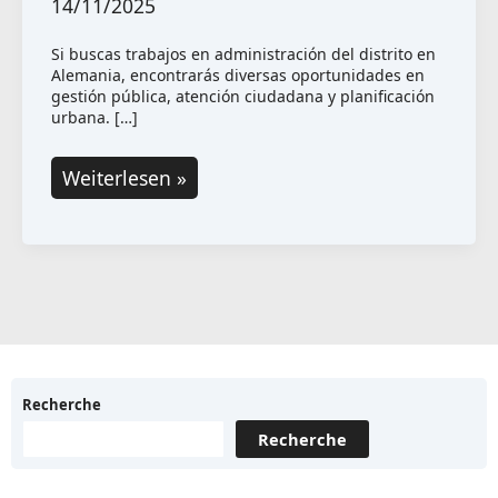
14/11/2025
Si buscas trabajos en administración del distrito en
Alemania, encontrarás diversas oportunidades en
gestión pública, atención ciudadana y planificación
urbana. […]
¿Qué
Weiterlesen »
trabajos
hay
en
la
administración
del
distrito
Recherche
en
Recherche
Alemania?