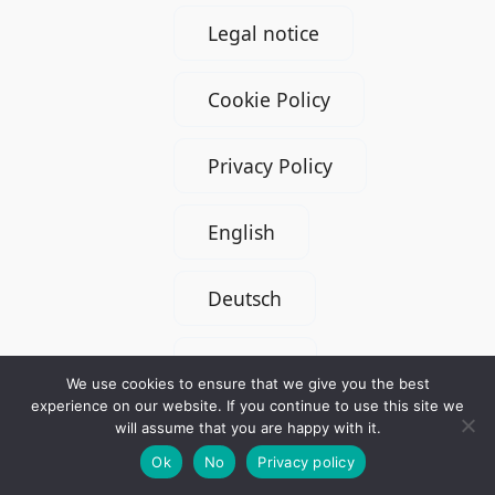
Legal notice
Cookie Policy
Privacy Policy
English
Deutsch
Français
We use cookies to ensure that we give you the best
experience on our website. If you continue to use this site we
Русский
will assume that you are happy with it.
Ok
No
Privacy policy